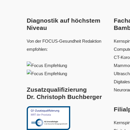
Diagnostik auf höchstem
Fach
Niveau
Bamb
Von der FOCUS-Gesundheit Redaktion
Kernspi
empfohlen:
Compute
CT-Koro
Mammog
Ultrasch
Digitale
Zusatzqualifizierung
Neurorad
Dr. Christoph Buchberger
Filia
Kernspi