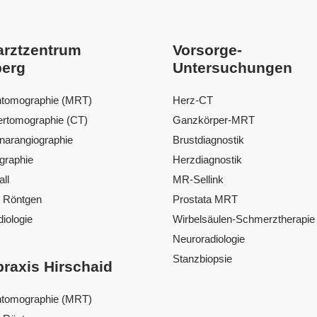
arztzentrum
Vorsorge-
erg
Untersuchungen
ntomographie (MRT)
Herz-CT
rtomographie (CT)
Ganzkörper-MRT
narangiographie
Brustdiagnostik
raphie
Herzdiagnostik
all
MR-Sellink
s Röntgen
Prostata MRT
iologie
Wirbelsäulen-Schmerztherapie
Neuroradiologie
Stanzbiopsie
lpraxis Hirschaid
ntomographie (MRT)