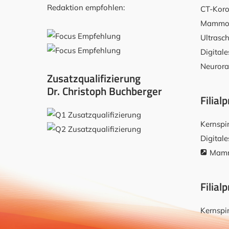
Redaktion empfohlen:
CT-Koro
Mammog
Ultrasch
Digital
Neurora
Zusatzqualifizierung
Dr. Christoph Buchberger
Filial
Kernspi
Digital
Mamm
Filial
Kernspi