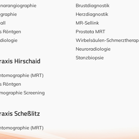
narangiographie
Brustdiagnostik
raphie
Herzdiagnostik
all
MR-Sellink
es Röntgen
Prostata MRT
diologie
Wirbelsäulen-Schmerztherap
Neuroradiologie
Stanzbiopsie
praxis Hirschaid
ntomographie (MRT)
es Röntgen
ographie Screening
praxis Scheßlitz
ntomographie (MRT)