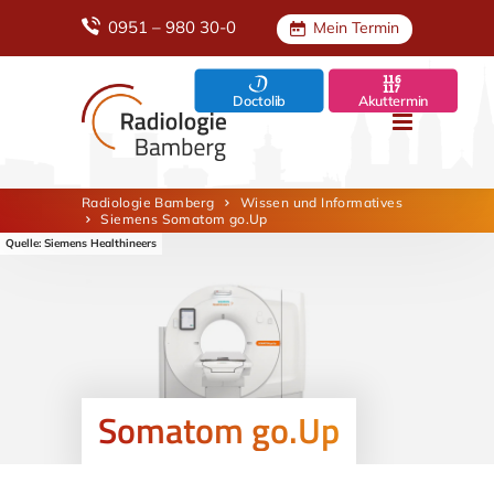
0951 – 980 30-0
Mein Termin
Doctolib
Akuttermin
Radiologie Bamberg
Wissen und Informatives
Siemens Somatom go.Up
Somatom go.Up